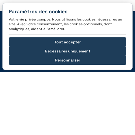
Paramètres des cookies
Votre vie privée compte. Nous utilisons les cookies nécessaires au
Navigation
site. Avec votre consentement, les cookies optionnels, dont
analytiques, aident à l’améliorer.
Features
Carrières
Tout accepter
Prix
News
Nécessaires uniquement
Enregistrer
Informations pour la
presse
Devenir un partenaire
Personnaliser
Aide
Support
Sommes-nous le bon
carnet de vol?
Auto-Importation
Du papier au numérique
Académie