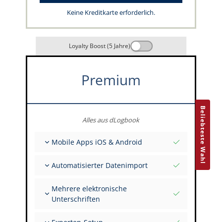
Keine Kreditkarte erforderlich.
Loyalty Boost (5 Jahre)
Premium
Beliebteste Wahl
Alles aus dLogbook
Mobile Apps iOS & Android
Vollständig offline
Automatisierter Datenimport
Flug- & FSTD-Einträge
Unbegrenzte Installationen auf all deinen
Aus über 400 APIs
Geräten
Mehrere elektronische
Import aus Tabellen und Excel
Unterschriften
Auto-Import
FI zur Unterschrift mehrerer Einträge einladen