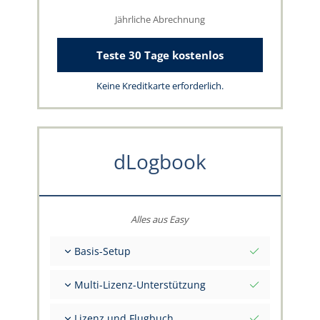
Jährliche Abrechnung
Teste 30 Tage kostenlos
Keine Kreditkarte erforderlich.
dLogbook
Alles aus Easy
Basis-Setup
Gesamt-Initialwerte per Stichtag
Multi-Lizenz-Unterstützung
Beratung zu deinen Daten durch das
capzlog.aero-Team
Separates Flugbuch pro Kategorie (A), (H), (S),
Lizenz und Flugbuch
(B)