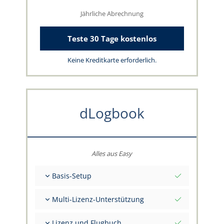
Jährliche Abrechnung
Teste 30 Tage kostenlos
Keine Kreditkarte erforderlich.
dLogbook
Alles aus Easy
Basis-Setup
Gesamt-Initialwerte per Stichtag
Multi-Lizenz-Unterstützung
Beratung zu deinen Daten durch das
capzlog.aero-Team
Separates Flugbuch pro Kategorie (A), (H), (S),
Lizenz und Flugbuch
(B)