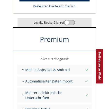
Keine Kreditkarte erforderlich.
Loyalty Boost (5 Jahre)
Premium
Beliebteste Wahl
Alles aus dLogbook
Mobile Apps iOS & Android
Vollständig offline
Automatisierter Datenimport
Flug- & FSTD-Einträge
Unbegrenzte Installationen auf all deinen
Aus über 400 APIs
Geräten
Mehrere elektronische
Import aus Tabellen und Excel
Unterschriften
Auto-Import
FI zur Unterschrift mehrerer Einträge einladen