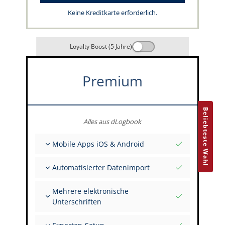
Keine Kreditkarte erforderlich.
Loyalty Boost (5 Jahre)
Premium
Beliebteste Wahl
Alles aus dLogbook
Mobile Apps iOS & Android
Vollständig offline
Automatisierter Datenimport
Flug- & FSTD-Einträge
Unbegrenzte Installationen auf all deinen
Aus über 400 APIs
Geräten
Mehrere elektronische
Import aus Tabellen und Excel
Unterschriften
Auto-Import
FI zur Unterschrift mehrerer Einträge einladen