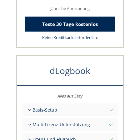
Jährliche Abrechnung
Teste 30 Tage kostenlos
Keine Kreditkarte erforderlich.
dLogbook
Alles aus Easy
Basis-Setup
Gesamt-Initialwerte per Stichtag
Multi-Lizenz-Unterstützung
Beratung zu deinen Daten durch das
capzlog.aero-Team
Separates Flugbuch pro Kategorie (A), (H), (S),
Lizenz und Flugbuch
(B)