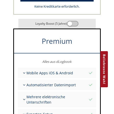
Keine Kreditkarte erforderlich.
Loyalty Boost (5 Jahre)
Premium
Beliebteste Wahl
Alles aus dLogbook
Mobile Apps iOS & Android
Vollständig offline
Automatisierter Datenimport
Flug- & FSTD-Einträge
Unbegrenzte Installationen auf all deinen
Aus über 400 APIs
Geräten
Mehrere elektronische
Import aus Tabellen und Excel
Unterschriften
Auto-Import
FI zur Unterschrift mehrerer Einträge einladen