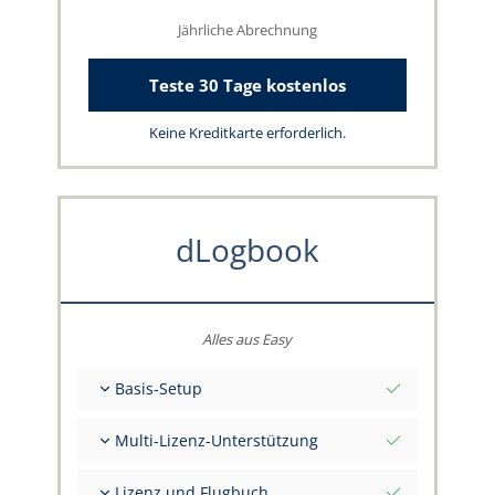
Jährliche Abrechnung
Teste 30 Tage kostenlos
Keine Kreditkarte erforderlich.
dLogbook
Alles aus Easy
Basis-Setup
Gesamt-Initialwerte per Stichtag
Multi-Lizenz-Unterstützung
Beratung zu deinen Daten durch das
capzlog.aero-Team
Separates Flugbuch pro Kategorie (A), (H), (S),
Lizenz und Flugbuch
(B)