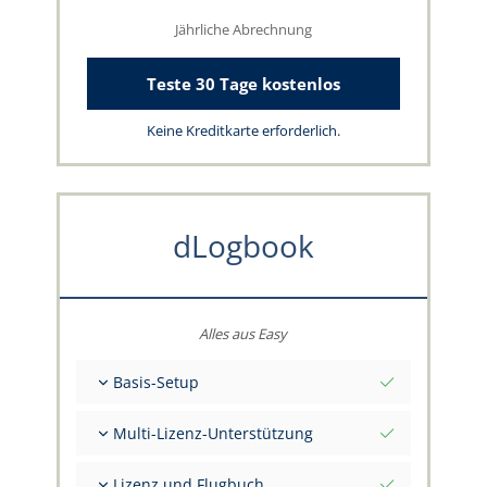
Jährliche Abrechnung
Teste 30 Tage kostenlos
Keine Kreditkarte erforderlich.
dLogbook
Alles aus Easy
Basis-Setup
Gesamt-Initialwerte per Stichtag
Multi-Lizenz-Unterstützung
Beratung zu deinen Daten durch das
capzlog.aero-Team
Separates Flugbuch pro Kategorie (A), (H), (S),
Lizenz und Flugbuch
(B)