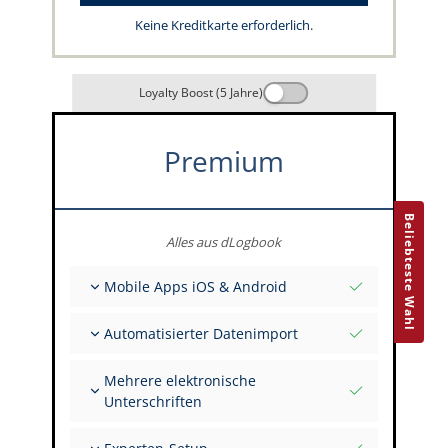
Keine Kreditkarte erforderlich.
Loyalty Boost (5 Jahre)
Premium
Beliebteste Wahl
Alles aus dLogbook
Mobile Apps iOS & Android
Vollständig offline
Automatisierter Datenimport
Flug- & FSTD-Einträge
Unbegrenzte Installationen auf all deinen
Aus über 400 APIs
Geräten
Mehrere elektronische
Import aus Tabellen und Excel
Unterschriften
Auto-Import
FI zur Unterschrift mehrerer Einträge einladen