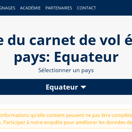
GNAGES
ACADÉMIE
PARTENAIRES
CONTACT
 du carnet de vol é
pays: Equateur
Sélectionner un pays
Equateur
informations qu'elle contient peuvent ne pas être complètes
. Participez à notre
enquête
pour améliorer les données de