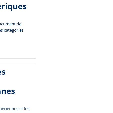
ériques
document de
es catégories
es
nnes
aériennes et les