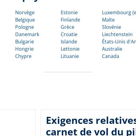
Norvège
Estonie
Luxembourg (e
Belgique
Finlande
Malte
Pologne
Grèce
Slovénie
Danemark
Croatie
Liechtenstein
Bulgarie
Islande
États-Unis d'
Hongrie
Lettonie
Australie
Chypre
Lituanie
Canada
Exigences relative
carnet de vol du pi