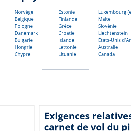
Norvège
Estonie
Luxembourg (e
Belgique
Finlande
Malte
Pologne
Grèce
Slovénie
Danemark
Croatie
Liechtenstein
Bulgarie
Islande
États-Unis d'
Hongrie
Lettonie
Australie
Chypre
Lituanie
Canada
Exigences relative
carnet de vol du pi