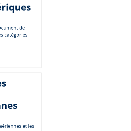
ériques
document de
es catégories
es
nnes
aériennes et les