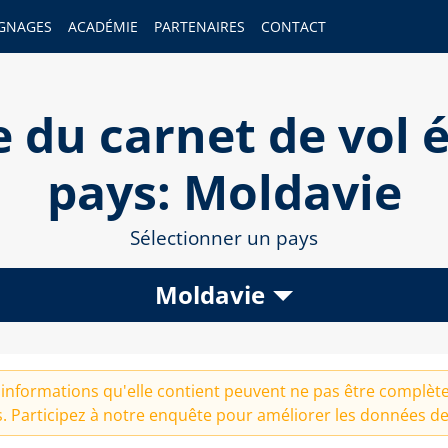
GNAGES
ACADÉMIE
PARTENAIRES
CONTACT
 du carnet de vol é
pays: Moldavie
Sélectionner un pays
Moldavie
informations qu'elle contient peuvent ne pas être complètes
. Participez à notre
enquête
pour améliorer les données de