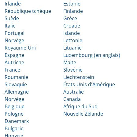
Irlande
Estonie
République tchèque
Finlande
Suède
Grèce
Italie
Croatie
Portugal
Islande
Norvège
Lettonie
Royaume-Uni
Lituanie
Espagne
Luxembourg (en anglais)
Autriche
Malte
France
Slovénie
Roumanie
Liechtenstein
Slovaquie
États-Unis d'Amérique
Allemagne
Australie
Norvège
Canada
Belgique
Afrique du Sud
Pologne
Nouvelle Zélande
Danemark
Bulgarie
Hongrie