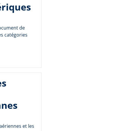
ériques
document de
es catégories
es
nnes
aériennes et les