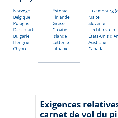
Norvège
Estonie
Luxembourg (e
Belgique
Finlande
Malte
Pologne
Grèce
Slovénie
Danemark
Croatie
Liechtenstein
Bulgarie
Islande
États-Unis d'
Hongrie
Lettonie
Australie
Chypre
Lituanie
Canada
Exigences relative
carnet de vol du pi