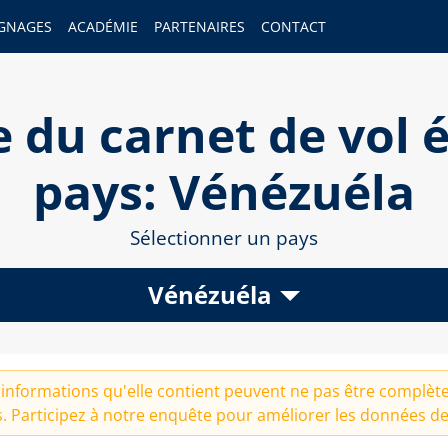
GNAGES
ACADÉMIE
PARTENAIRES
CONTACT
 du carnet de vol é
pays: Vénézuéla
Sélectionner un pays
Vénézuéla
informations qu'elle contient peuvent ne pas être complètes
. Participez à notre
enquête
pour améliorer les données de