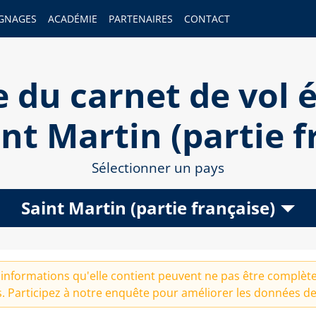
GNAGES
ACADÉMIE
PARTENAIRES
CONTACT
 du carnet de vol é
int Martin (partie f
Sélectionner un pays
Saint Martin (partie française)
informations qu'elle contient peuvent ne pas être complètes
. Participez à notre
enquête
pour améliorer les données de