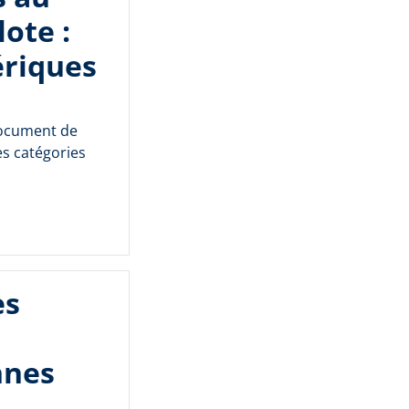
lote :
ériques
document de
es catégories
es
nnes