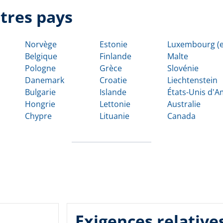
tres pays
Norvège
Estonie
Luxembourg (e
Belgique
Finlande
Malte
Pologne
Grèce
Slovénie
Danemark
Croatie
Liechtenstein
Bulgarie
Islande
États-Unis d'
Hongrie
Lettonie
Australie
Chypre
Lituanie
Canada
Exigences relative